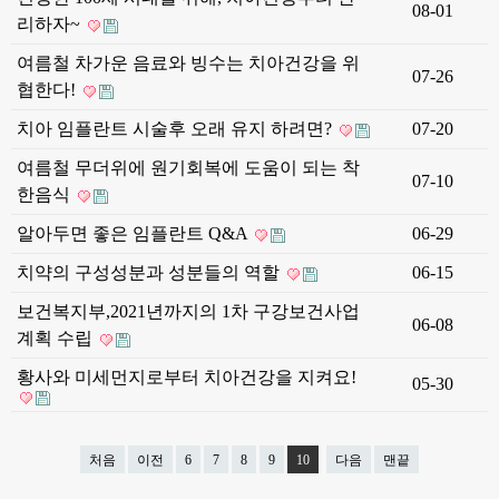
08-01
리하자~
여름철 차가운 음료와 빙수는 치아건강을 위
07-26
협한다!
치아 임플란트 시술후 오래 유지 하려면?
07-20
여름철 무더위에 원기회복에 도움이 되는 착
07-10
한음식
알아두면 좋은 임플란트 Q&A
06-29
치약의 구성성분과 성분들의 역할
06-15
보건복지부,2021년까지의 1차 구강보건사업
06-08
계획 수립
황사와 미세먼지로부터 치아건강을 지켜요!
05-30
처음
이전
6
7
8
9
10
다음
맨끝